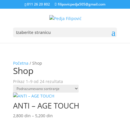
011 26 20 802
filipovicpedja505@gmail.com
Izaberite stranicu
Početna
/ Shop
Shop
Prikaz 1–9 od 24 rezultata
ANTI – AGE TOUCH
Raspon
2,800
din
–
5,200
din
cena:
od