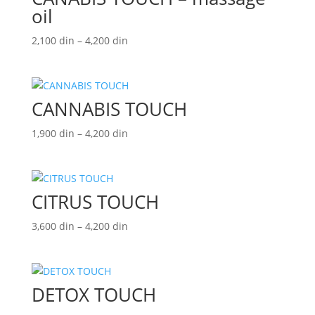
oil
Raspon
2,100
din
–
4,200
din
cena:
od
2,100 din
CANNABIS TOUCH
do
4,200 din
Raspon
1,900
din
–
4,200
din
cena:
od
1,900 din
CITRUS TOUCH
do
4,200 din
Raspon
3,600
din
–
4,200
din
cena:
od
3,600 din
DETOX TOUCH
do
4,200 din