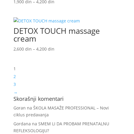
Raspon
1,900
din
–
4,200
din
cena:
od
1,900 din
DETOX TOUCH massage
do
4,200 din
cream
Raspon
2,600
din
–
4,200
din
cena:
od
1
2,600 din
do
2
4,200 din
3
→
Skorašnji komentari
Goran
na
ŠKOLA MASAŽE PROFESSIONAL – Novi
ciklus predavanja
Gordana
na
SMEM LI DA PROBAM PRENATALNU
REFLEKSOLOGIJU?