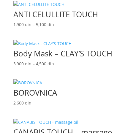
2,800 din
ANTI CELULLITE TOUCH
do
5,200 din
Raspon
1,900
din
–
5,100
din
cena:
od
1,900 din
Body Mask – CLAY’S TOUCH
do
5,100 din
Raspon
3,900
din
–
4,500
din
cena:
od
3,900 din
BOROVNICA
do
4,500 din
2,600
din
CANABIS TOUCH – massage