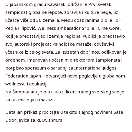
U japanskom gradu Kawasaki održan je Prvi svetski
šampionat globalne lepote, zdravlja i kulture nege, uz
učešće više od 30 zemalja. Među odabranima bio je i dr
Pedja Filipović, Wellness ambasador Srbije i Crne Gore,
koji je predstavljao i zemlje regiona. Publici je predstavio
svoj autorski projekat Psihološke masaže, oduševivši
učesnike iz celog sveta. Za izuzetan doprinos, odlikovan je
ordenom, imenovan Počasnim direktorom šampionata i
potpisao sporazum o saradnji sa International Judges
Federation Japan – otvarajući novo poglavlje u globalnom
wellnessu i edukaciji.
Na Šampionatu je bio u ulozi licenciranog svetskog sudije
za takmicenja u masazi.
Detaljan prikaz procitajte u tekstu sjajnog novinara Saše
Dobrijevica za REUC.snm.rs