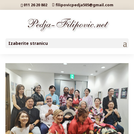
011 26 20 802
filipovicpedja505@gmail.com
Izaberite stranicu