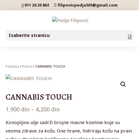
011 26 20 802
filipovicpedja505@gmail.com
Izaberite stranicu
Početna
/
Pilinzi
/ CANNABIS TOUCH
CANNABIS TOUCH
Raspon
1,900
din
–
4,200
din
cena:
Konopljino ulje sadrži brojne masne kiseline koje su
od
veoma zdrave za kožu. One hrane, hidriraju kožu na pravi
1,900 din
način u dovoljnim količinama. Savršena kombinacija