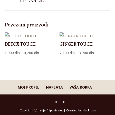
011 2620802
Povezani proizvodi
DETOX TOUCH
GINGER TOUCH
Raspon
Raspon
1,900
din
–
4,200
din
2,100
din
–
3,700
din
cena:
cena:
od
od
1,900 din
2,100 din
do
do
4,200 din
3,700 din
MOJ PROFIL
NAPLATA
VAŠA KORPA
Copyright ⓒ pedja-filipovic.net | Created by
HotPlum