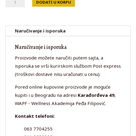
CANNABIS
DODATI U KORPU
TOUCH
količina
Naručivanje i isporuka
Naručivanje i isporuka
Proizvode možete naručiti putem sajta, a
isporuka se vrši kurirskom službom Post express
(troškovi dostave nisu uračunati u cenu).
Pored online kupovine proizvode je moguće
kupiti i u Beogradu na adresi
Karađorđeva 49
,
WAPF - Wellness Akademija Peđa Filipović.
Kontakt telefoni:
063 7704255