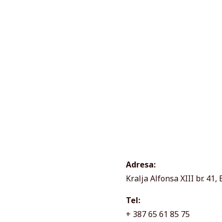
Adresa:
Kralja Alfonsa XIII br. 41,
Tel:
+ 387 65 61 85 75