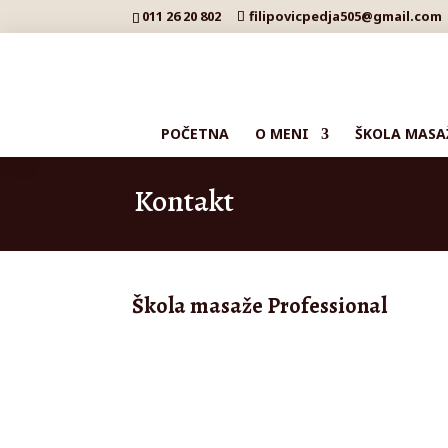
011 26 20 802
filipovicpedja505@gmail.com
POČETNA
O MENI
ŠKOLA MASA
Kontakt
Škola masaže Professional