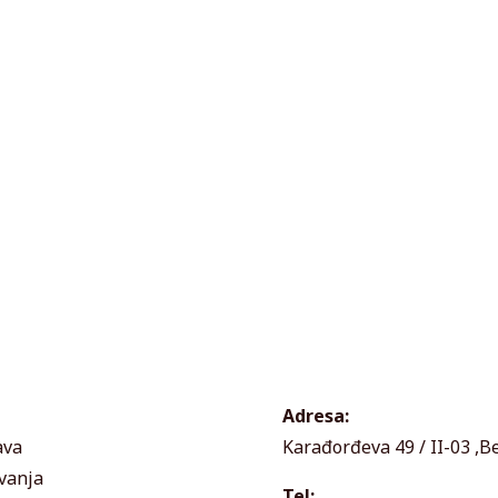
Adresa:
ava
Karađorđeva 49 / II-03 ,B
vanja
Tel: