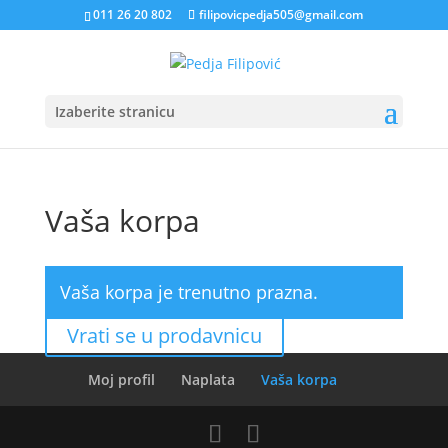
011 26 20 802
filipovicpedja505@gmail.com
Izaberite stranicu
Vaša korpa
Vaša korpa je trenutno prazna.
Vrati se u prodavnicu
Moj profil
Naplata
Vaša korpa