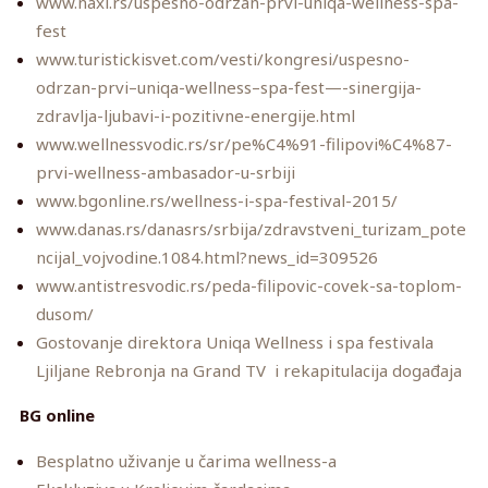
www.naxi.rs/uspesno-odrzan-prvi-uniqa-wellness-spa-
fest
www.turistickisvet.com/vesti/kongresi/uspesno-
odrzan-prvi–uniqa-wellness–spa-fest—-sinergija-
zdravlja-ljubavi-i-pozitivne-energije.html
www.wellnessvodic.rs/sr/pe%C4%91-filipovi%C4%87-
prvi-wellness-ambasador-u-srbiji
www.bgonline.rs/wellness-i-spa-festival-2015/
www.danas.rs/danasrs/srbija/zdravstveni_turizam_pote
ncijal_vojvodine.1084.html?news_id=309526
www.antistresvodic.rs/peda-filipovic-covek-sa-toplom-
dusom/
Gostovanje direktora Uniqa Wellness i spa festivala
Ljiljane Rebronja na Grand TV i rekapitulacija događaja
BG online
Besplatno uživanje u čarima wellness-a