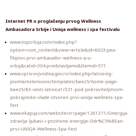
Internet PR o proglašenju prvog Wellness
Ambasadora Srbije i Uniqa wellness i spa festivalu
www.topsrbija.com/index.php?
option=com_content&view=article&id=6023:pea-
filipovi-prvi-ambasador-wellness-a-u-
srbiji&catid=304:predstavljamo&Itemid=571
www.spriv.vojvodina.gov.rs/index.php/lat/using-
joomla/extensions/templates/beez5/home-page-
beez5/83-vesti-latinica1/321-pod-pokroviteljstvom-
pokrajinske-vlade-otvoren-prvi-uniqa-wellness-spa-
fest
www.ekapija.com/website/sr/page/1261371/Sinergija-
zdravlja-ljubavi-i-pozitivne-energije-Odr%C5%BEan-
prvi-UNIQA-Wellness-Spa-Fest