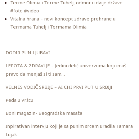
Terme Olimia i Terme Tuhelj, odmor u dvije države
#foto #video
Vitalna hrana – novi koncept zdrave prehrane u
Termama Tuhelj i Termama Olimia
DODIR PUN LJUBAVI
LEPOTA & ZDRAVLJE – Jedini delić univerzuma koji imaš
pravo da menjaš si ti sam…
VELNES VODIČ SRBIJE – AI CHI PRVI PUT U SRBIJI
Peđa u Vršcu
Boni magazin- Beogradska masaža
Inpirativan intervju koji je sa punim srcem uradila Tamara
Lujak