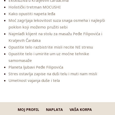
Ekskluziva u Kraljevim čardacima
Holistički tretman MOCUSHI
Kako opustiti napeta leđa
Moć zagrljaja lekovitost suza snaga osmeha i najlepši
poklon koji možemo pružiti sebi
Najmlađi klijent na stolu za masažu Peđe Filipovića i
Kraljevih Čardaka
Opustite telo razbistrite misli recite NE stresu
Opustite telo i umirite um uz moćne tehnike
samomasaže
Planeta ljubavi Peđe Filipovića
Stres ostavlja zapise na duši telu i muti nam misli
Umetnost vajanja duše i tela
MOJ PROFIL
NAPLATA
VAŠA KORPA