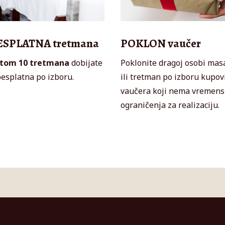
ESPLATNA tretmana
POKLON vaučer
tom 10 tretmana
dobijate
Poklonite dragoj osobi mas
besplatna po izboru.
ili tretman po izboru kupo
vaučera koji nema vremen
ograničenja za realizaciju.