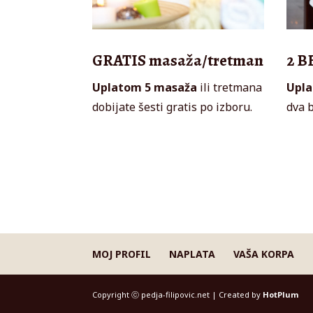
GRATIS masaža/tretman
2 B
Uplatom 5 masaža
ili tretmana
Upla
dobijate šesti gratis po izboru.
dva 
MOJ PROFIL
NAPLATA
VAŠA KORPA
Copyright ⓒ pedja-filipovic.net | Created by
HotPlum