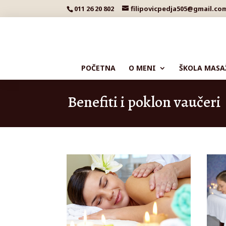
011 26 20 802
filipovicpedja505@gmail.co
POČETNA
O MENI
ŠKOLA MASA
Benefiti i poklon vaučeri