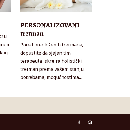
PERSONALIZOVANI
tretman
ažu
vinom
Pored predloženih tretmana,
skog
dopustite da sjajan tim
terapeuta iskreira holistički
tretman prema vašem stanju,
potrebama, mogućnostima…