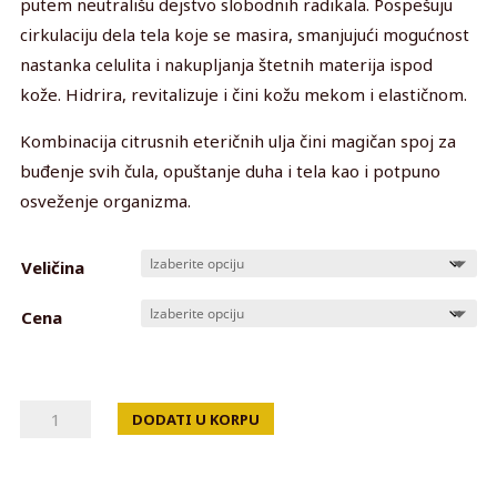
putem neutrališu dejstvo slobodnih radikala. Pospešuju
3,600 din
cirkulaciju dela tela koje se masira, smanjujući mogućnost
do
nastanka celulita i nakupljanja štetnih materija ispod
4,200 din
kože. Hidrira, revitalizuje i čini kožu mekom i elastičnom.
Kombinacija citrusnih eteričnih ulja čini magičan spoj za
buđenje svih čula, opuštanje duha i tela kao i potpuno
osveženje organizma.
Veličina
Cena
CITRUS
DODATI U KORPU
TOUCH
količina