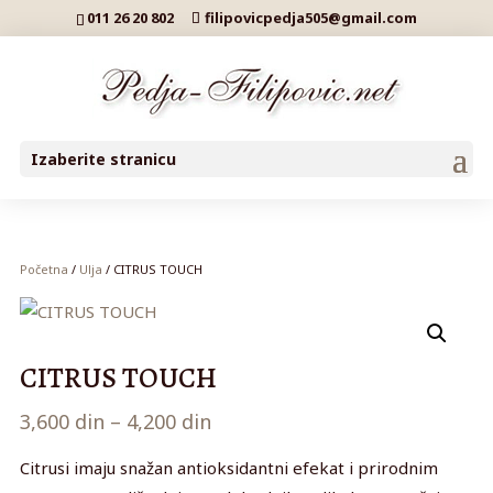
011 26 20 802
filipovicpedja505@gmail.com
Izaberite stranicu
Početna
/
Ulja
/ CITRUS TOUCH
CITRUS TOUCH
Raspon
3,600
din
–
4,200
din
cena:
Citrusi imaju snažan antioksidantni efekat i prirodnim
od