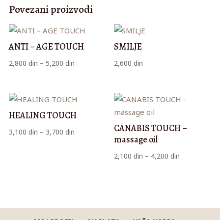
Povezani proizvodi
ANTI – AGE TOUCH
SMILJE
Raspon
2,800
din
–
5,200
din
2,600
din
cena:
od
2,800 din
do
HEALING TOUCH
5,200 din
CANABIS TOUCH –
Raspon
3,100
din
–
3,700
din
massage oil
cena:
Raspon
2,100
din
–
4,200
din
od
cena:
3,100 din
od
do
2,100 din
3,700 din
do
4,200 din