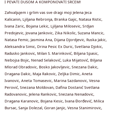
I PEVATI DUSOM A KOMPONOVATI SRCEM!
Zahvaljujem i grlim vas sve dragi moji Jelena Jeca
Kalicanin, Ljiljana Rebronja, Branka Gajic, Natasa Ristic,
Ivana Zaric, Bojana Lekic, Ljiljana Milosevic, Srdjan
Predojevic, Jovana Jankovic, Zika Nikolic, Suzana Mancic,
Natasa Femic, Jasmina Ana, Dijana Djordjevic, Ruska Jakic,
Aleksandra Simic, Drina Pesic Ex Duric, Svetlana Djokic,
Radusko Jankovic, Milan S. Marinković, Biljana Spasic,
Nebojsa Bojic, Nenad Selaković, Luka Mijatović, Biljana
Mlorad Obradovic, Bosko Jakovljevic, Snezana Dakic,
Dragana Dakic, Maja Rakovic, Zeljka Dimic, Aneta
Ivanovic, Aneta Tomasevic, Marina Sazdanovic, Vesna
Perović, Snezana Moldovan, Dafina Dostanić Svetlana
Radovanovic, Jelena Rankovic, Snezana Nenadovic,
Dragana Karanovic, Bojana Kesic, Ivana Đorđević, Milica
Bursac, Sanja Dolezal, Goran Janjic, Vesna Stanimirovic,