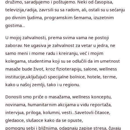
družimo, saradjujemo i poštujemo. Neki od časopisa,
televizija,radija, zavrsili su sa radom, ali, ostali su u sećanju
po divnim ljudima, programskim šemama, izuzetnim
gostima…
U mojoj zahvalnosti, prema svima vama ne postoji
zaborav. Ne ugasiva je zahvalnost za vetar u jedra, ne
samo meni i mome radu i kreiranju, već i mojim
kolegama, studentima koji su se odlučili da im umetnost
masaže bude život, kroz fizioterapiju, salone, wellness
institucije,uključujući specijalne bolnice, hotele, terme,
kako u našoj zemlji, tako i u regionu.
Donosili smo priče o masažama, wellness konceptu,
novinama, humanitarnim akcijama u vidu reportaža,
intervjua, priloga, kolumni, vesti…Savetovli čitaoce,
gledaoce, slušaoce kako da se opuste,
pomognu sebi i bližnjima, odagnaju zapise stresa, čuvaju