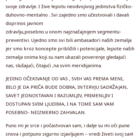
svoje zdravlje. I žive lepotu neodvojivog jedinstva fizičko-
duhovno-mentalno . Svi zajedno smo učestvovali i davali
doprinos javnom
zdravlju,posebno u onom najznačajnijem segmentu-
preventivi. Ujedno smo svi bili ambasadori naših zemalja
jer smo kroz koncepte približili i potencijale, lepote naših
zemalja onima koji su nam ukazali poverenje gledajući
nas, slušajući, čitajući ,na svim meridijanima.
JEDINO OČEKIVANJE OD VAS , SVIH VAS PREMA MENI,
BILO JE DA PRIČA BUDE DOBRA, INTERVJU SADRŽAJAN,
SAVET JEDNOSTAVAN I RAZUMLJIV, PRIMENLJIV I
DOSTUPAN SVIM LJUDIMA, I NA TOME SAM VAM
POSEBNO- NEIZMERNO ZAHVALAN.
Puno mi je srce i počastvovan sam, i dalje su mi oči pune
snova i potpuno sigurno izjavljujem – vredi živeti svoj san!