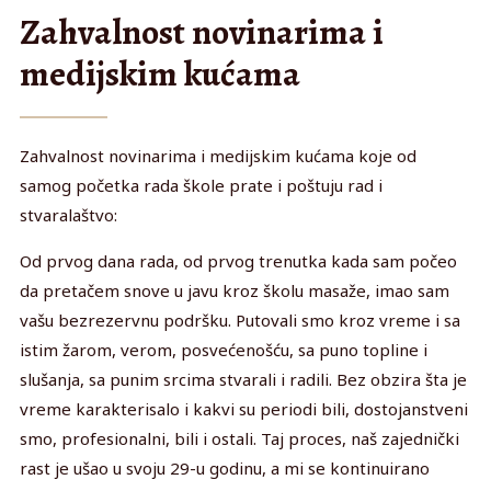
Zahvalnost novinarima i
medijskim kućama
Zahvalnost novinarima i medijskim kućama koje od
samog početka rada škole prate i poštuju rad i
stvaralaštvo:
Od prvog dana rada, od prvog trenutka kada sam počeo
da pretačem snove u javu kroz školu masaže, imao sam
vašu bezrezervnu podršku. Putovali smo kroz vreme i sa
istim žarom, verom, posvećenošću, sa puno topline i
slušanja, sa punim srcima stvarali i radili. Bez obzira šta je
vreme karakterisalo i kakvi su periodi bili, dostojanstveni
smo, profesionalni, bili i ostali. Taj proces, naš zajednički
rast je ušao u svoju 29-u godinu, a mi se kontinuirano