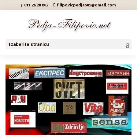
011 26 20 802
filipovicpedja505@gmail.com
Izaberite stranicu