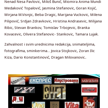
Nenad Nesa Pavlovic, Miloš Bunić, Miomira Anima Mundi
Medaković Topalović, Jasmina Stefanovic, Goran Kojić,
Mirjana M.Visnjic, Beba Dragic, Marijana Vuckovic, Milena
Pilipović, Srdjan Zdravkovic, Hristina Andrasevic, Milijana
Ribic, Stevan Brankov, Tomislav Trbojevic, Branka
Kovacevic, Olivera Stefanovic- Stankovic, Tamara Lujak.
Zahvalnost i svim urednicima redakcija, snimateljima,
fotografima, sminkerima… Jovica Stojkovic, Zoran Ilic
Kiza, Dario Konstantinović, Dragan Milovanovic..