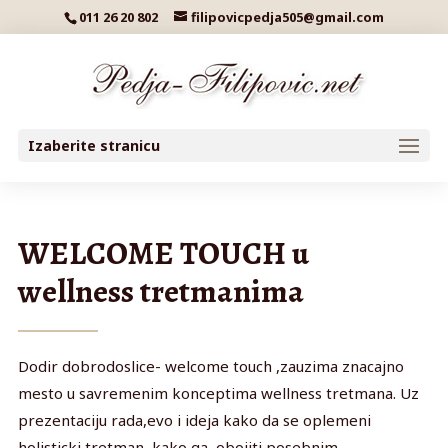
011 26 20 802
filipovicpedja505@gmail.com
Izaberite stranicu
WELCOME TOUCH u
wellness tretmanima
Dodir dobrodoslice- welcome touch ,zauzima znacajno
mesto u savremenim konceptima wellness tretmana. Uz
prezentaciju rada,evo i ideja kako da se oplemeni
holisticki tretman, kako ga obojiti posebnim