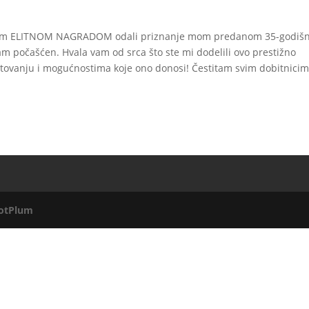
te ovom ELITNOM NAGRADOM odali priznanje mom predanom 35-godiš
sam počašćen. Hvala vam od srca što ste mi dodelili ovo prestižno
štovanju i mogućnostima koje ono donosi! Čestitam svim dobitnici
otPlum