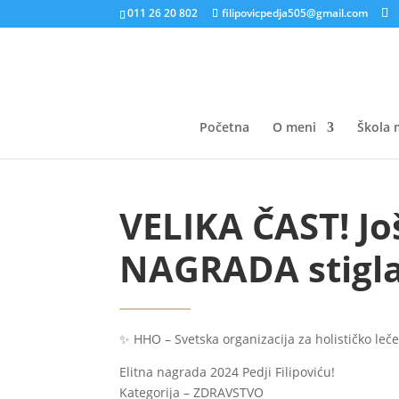
011 26 20 802
filipovicpedja505@gmail.com
Početna
O meni
Škola 
VELIKA ČAST! Jo
NAGRADA stigla 
✨ HHO – Svetska organizacija za holističko leče
Elitna nagrada 2024 Pedji Filipoviću!
Kategorija – ZDRAVSTVO