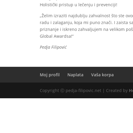
Holistički pristup u lečenju i prevenciji!
„Želim izraziti najdublju zahvalnost što s
radu i zalaganju, koja mi puno znači. I zaista 
priznanje i iskreno zahvaljujem na velikom po
Global Awardsa!“
Pedja Filipović
Moj profil
Naplata
Vaša korpa
Copyright ⓒ pedja-filipovic.net | Created by
H