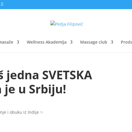
masaže
Wellness Akademija
Massage club
Proda
š jedna SVETSKA
je u Srbiju!
nje i obuku iz Indije ✨