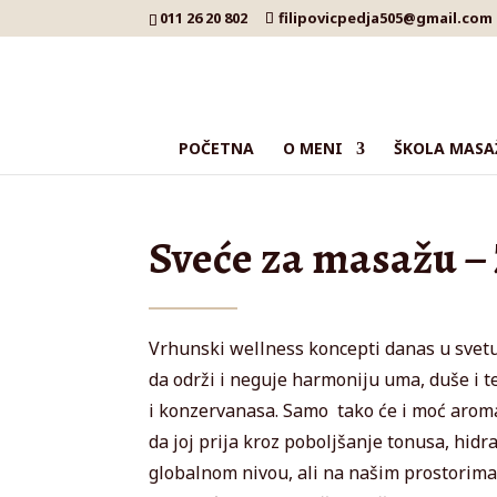
011 26 20 802
filipovicpedja505@gmail.com
POČETNA
O MENI
ŠKOLA MASA
Sveće za masažu –
Vrhunski wellness koncepti danas u svetu
da održi i neguje harmoniju uma, duše i t
i konzervanasa. Samo tako će i moć aroma
da joj prija kroz poboljšanje tonusa, hid
globalnom nivou, ali na našim prostorima