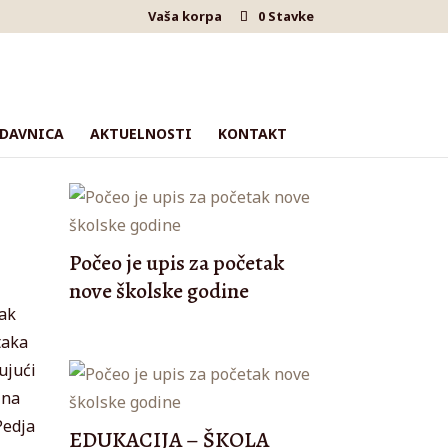
Vaša korpa
0 Stavke
DAVNICA
AKTUELNOSTI
KONTAKT
Počeo je upis za početak
nove školske godine
tak
taka
ujući
 na
Pedja
EDUKACIJA – ŠKOLA