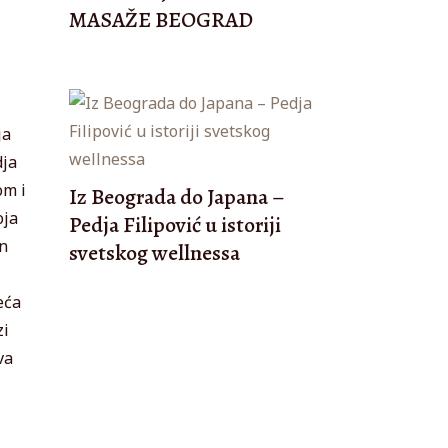
MASAŽE BEOGRAD
ja
dja
om i
Iz Beograda do Japana –
oja
Pedja Filipović u istoriji
on
svetskog wellnessa
eća
zi
va