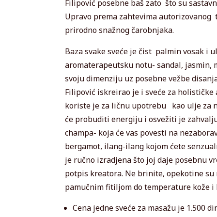
Filipović posebne baš zato što su sastav
Upravo prema zahtevima autorizovanog tr
prirodno snažnog čarobnjaka.
Baza svake sveće je čist palmin vosak i ul
aromaterapeutsku notu- sandal, jasmin, me
svoju dimenziju uz posebne vežbe disanja,
Filipović iskreirao je i sveće za holističk
koriste je za ličnu upotrebu kao ulje za
će probuditi energiju i osvežiti je zahva
champa- koja će vas povesti na nezaboravn
bergamot, ilang-ilang kojom ćete senzualn
je ručno izradjena što joj daje posebnu vre
potpis kreatora. Ne brinite, opekotine s
pamučnim fitiljom do temperature kože i k
Cena jedne sveće za masažu je 1.500 di