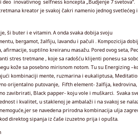
ni deo inovativnog selfness koncepta „Budjenje 7 svetova“.
etmana kreator je svakoj čakri namenio jednog svetlećeg i
je, ši buter i e vitamin. A onda svaka dobija svoju
ntu, bergamot, žalfiju, lavandu i pačuli . Kompozicija dobi
 afirmacije, suptilno kreiranu masažu. Pored ovog seta, Pe
e anti stres tretmane , koje sa radošću klijenti ponesu sa sob
 negu kože sa posebno mirisnom notom. Tu su Energizing –k
ljujući kombinaciji mente, ruzmarina i eukaliptusa, Meditati
o orijentalno putovanje, Fifth element- žalfija, kedrovina,
o zavibrirati, Black papper- koju vole i muškarci. Svaka sv
dnost i kvalitet, u staklenoj je ambalaži i na svakoj se nala
u nemoguće,jer se navedena prirodna kombinacija ulja zagre
od direktog sipanja iz čaše izuzetno prija i opušta.
n