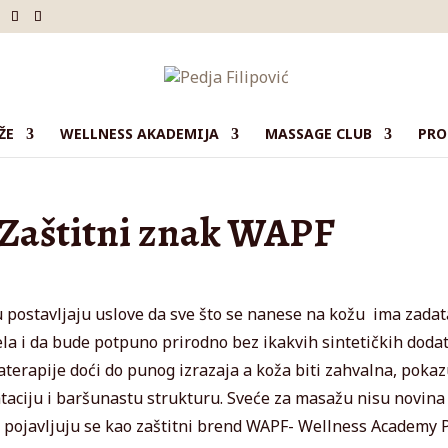
ŽE
WELLNESS AKADEMIJA
MASSAGE CLUB
PRO
 Zaštitni znak WAPF
 postavljaju uslove da sve što se nanese na kožu ima zada
ela i da bude potpuno prirodno bez ikakvih sintetičkih doda
terapije doći do punog izrazaja a koža biti zahvalna, pokaz
rataciju i baršunastu strukturu. Sveće za masažu nisu novina
 pojavljuju se kao zaštitni brend WAPF- Wellness Academy 