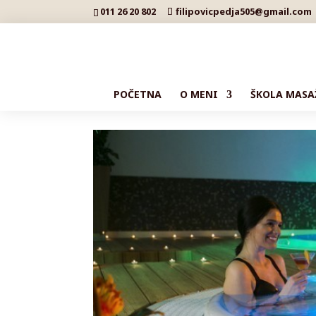
011 26 20 802
filipovicpedja505@gmail.com
POČETNA
O MENI
ŠKOLA MASA