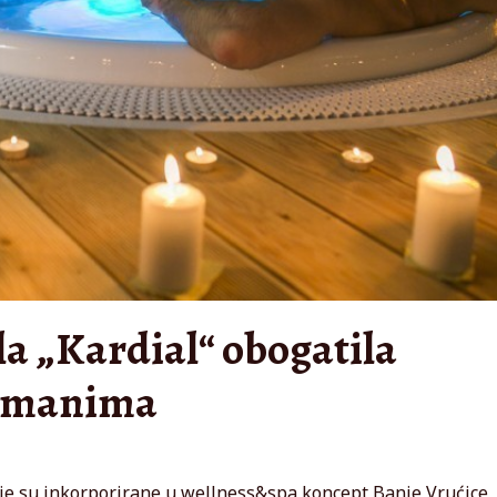
la „Kardial“ obogatila
etmanima
koje su inkorporirane u wellness&spa koncept Banje Vrućice