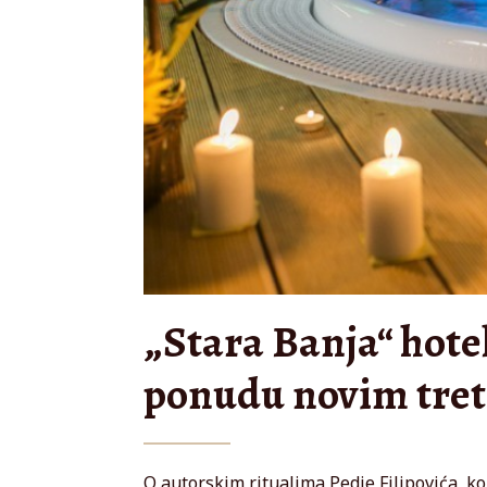
„Stara Banja“ hote
ponudu novim tr
O autorskim ritualima Pedje Filipovića, 