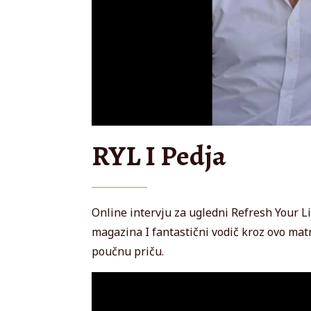
RYL I Pedja
Online intervju za ugledni Refresh Your 
magazina I fantastični vodič kroz ovo matr
poučnu priču.