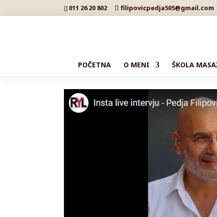
011 26 20 802
filipovicpedja505@gmail.com
POČETNA
O MENI
ŠKOLA MASA