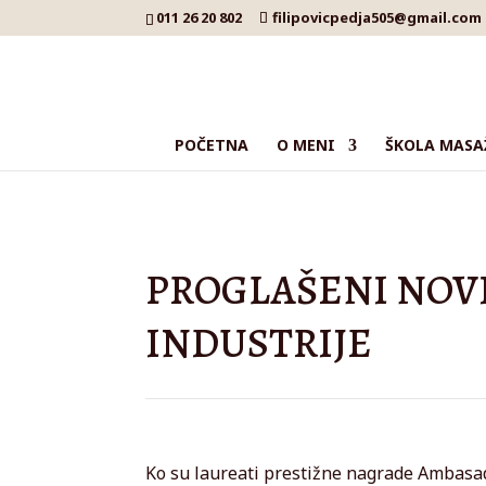
011 26 20 802
filipovicpedja505@gmail.com
POČETNA
O MENI
ŠKOLA MASA
PROGLAŠENI NOV
INDUSTRIJE
Ko su laureati prestižne nagrade Ambasado