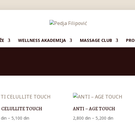
ŽE
WELLNESS AKADEMIJA
MASSAGE CLUB
PRO
 CELULLITE TOUCH
ANTI – AGE TOUCH
Raspon
Raspon
0
din
–
5,100
din
2,800
din
–
5,200
din
cena:
cena:
od
od