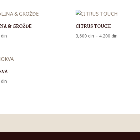
1,900 din
2,800 din
do
do
5,100 din
5,200 din
NA & GROŽĐE
CITRUS TOUCH
Raspon
0
din
3,600
din
–
4,200
din
cena:
od
3,600 din
do
KVA
4,200 din
0
din