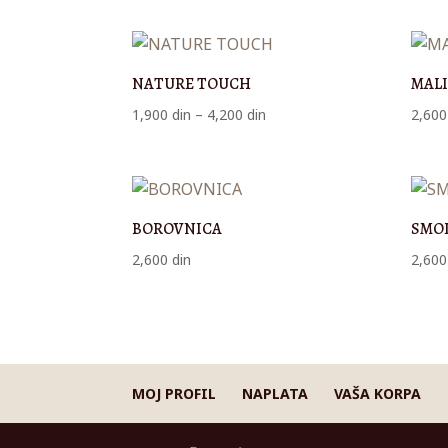
od
2,100 din
do
NATURE TOUCH
MALI
4,200 din
Raspon
1,900
din
–
4,200
din
2,60
cena:
od
1,900 din
do
BOROVNICA
SMO
4,200 din
2,600
din
2,60
MOJ PROFIL
NAPLATA
VAŠA KORPA