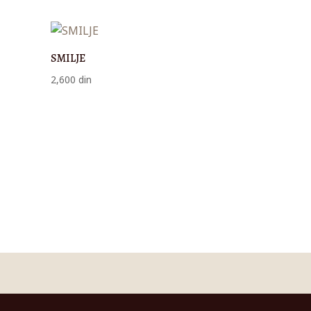
3,100 din
do
3,700 din
SMILJE
2,600
din