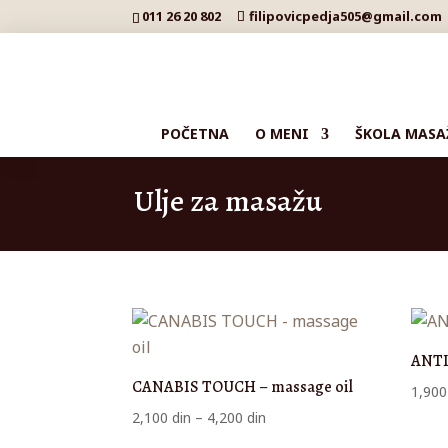
011 26 20 802
filipovicpedja505@gmail.com
POČETNA
O MENI
ŠKOLA MASA
Ulje za masažu
ANTI
CANABIS TOUCH – massage oil
1,90
Raspon
2,100
din
–
4,200
din
cena: