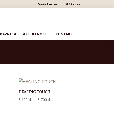
Vaša korpa
0 Stavke
DAVNICA
AKTUELNOSTI
KONTAKT
HEALING TOUCH
Raspon
3,100
din
–
3,700
din
cena:
od