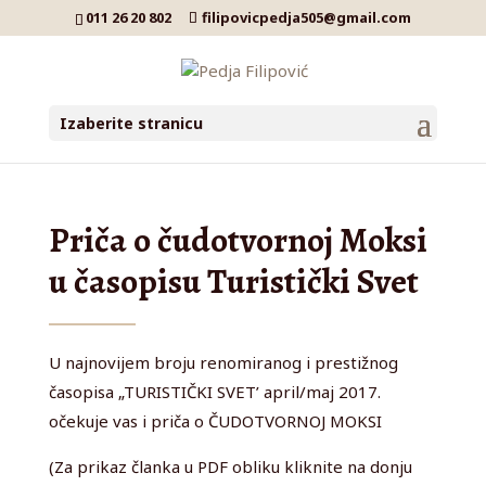
011 26 20 802
filipovicpedja505@gmail.com
Izaberite stranicu
Priča o čudotvornoj Moksi
u časopisu Turistički Svet
U najnovijem broju renomiranog i prestižnog
časopisa „TURISTIČKI SVET’ april/maj 2017.
očekuje vas i priča o ČUDOTVORNOJ MOKSI
(Za prikaz članka u PDF obliku kliknite na donju