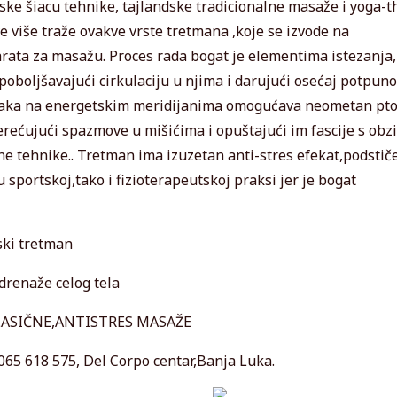
ske šiacu tehnike, tajlandske tradicionalne masaže i yoga-t
e više traže ovakve vrste tretmana ,koje se izvode na
arata za masažu. Proces rada bogat je elementima istezanja,
poboljšavajući cirkulaciju u njima i darujući osećaj potpun
ačaka na energetskim meridijanima omogućava neometan pt
terećujući spazmove u mišićima i opuštajući im fascije s ob
ne tehnike.. Tretman ima izuzetan anti-stres efekat,podstič
 sportskoj,tako i fizioterapeutskoj praksi jer je bogat
ki tretman
drenaže celog tela
LASIČNE,ANTISTRES MASAŽE
 065 618 575, Del Corpo centar,Banja Luka.