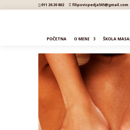
011 26 20 802
filipovicpedja505@gmail.com
POČETNA
O MENI
ŠKOLA MASA