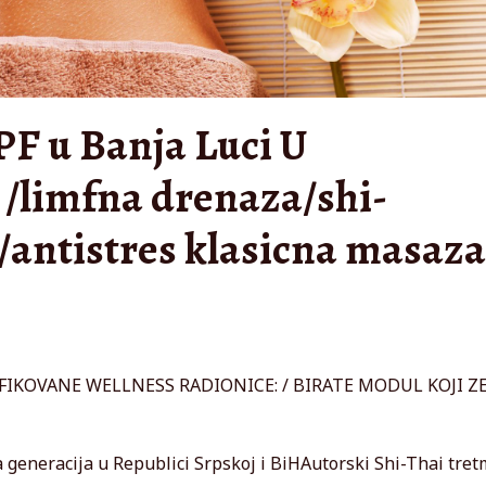
 u Banja Luci U
/limfna drenaza/shi-
a/antistres klasicna masaza
IKOVANE WELLNESS RADIONICE: / BIRATE MODUL KOJI Z
generacija u Republici Srpskoj i BiHAutorski Shi-Thai tre