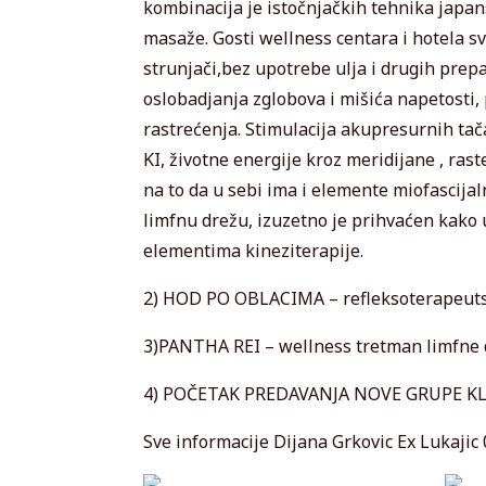
kombinacija je istočnjačkih tehnika japan
masaže. Gosti wellness centara i hotela sv
strunjači,bez upotrebe ulja i drugih prep
oslobadjanja zglobova i mišića napetosti, 
rastrećenja. Stimulacija akupresurnih t
KI, životne energije kroz meridijane , ras
na to da u sebi ima i elemente miofascijal
limfnu drežu, izuzetno je prihvaćen kako u
elementima kineziterapije.
2) HOD PO OBLACIMA – refleksoterapeuts
3)PANTHA REI – wellness tretman limfne 
4) POČETAK PREDAVANJA NOVE GRUPE K
Sve informacije Dijana Grkovic Ex Lukajic