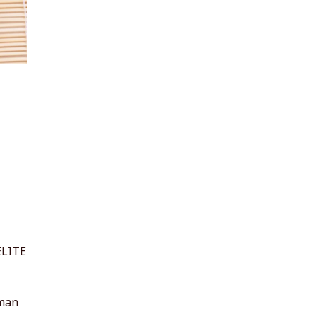
ELITE
tman