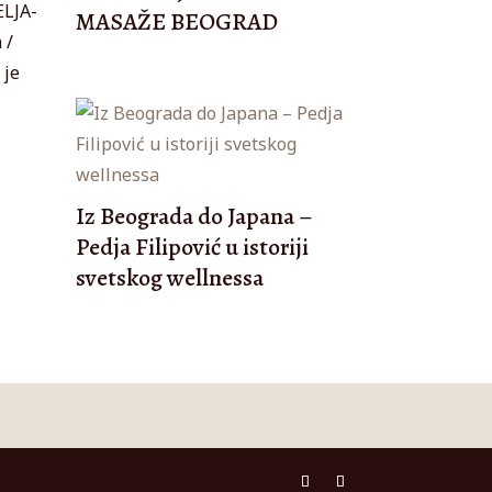
ELJA-
MASAŽE BEOGRAD
 /
 je
Iz Beograda do Japana –
Pedja Filipović u istoriji
svetskog wellnessa