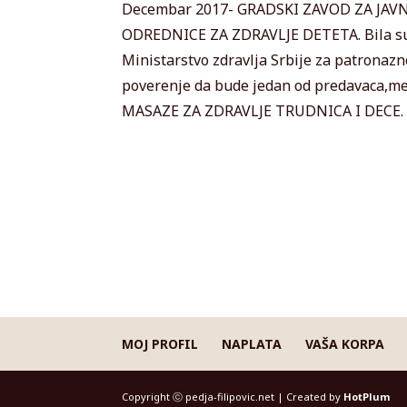
Decembar 2017- GRADSKI ZAVOD ZA JAVN
ODREDNICE ZA ZDRAVLJE DETETA. Bila su 
Ministarstvo zdravlja Srbije za patronazne
poverenje da bude jedan od predavaca,m
MASAZE ZA ZDRAVLJE TRUDNICA I DECE.
MOJ PROFIL
NAPLATA
VAŠA KORPA
Copyright ⓒ pedja-filipovic.net | Created by
HotPlum