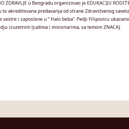
O ZDRAVLJE u Beogradu organizovao je EDUKACIJU RODIT
to akreditovana predavanja od strane Zdravstvenog saveta
 sestre i zaposlene u “ Halo beba“. Pedji Filipovicu ukazano
edju izuzetnim ljudima i misionarima, sa temom ZNACAJ