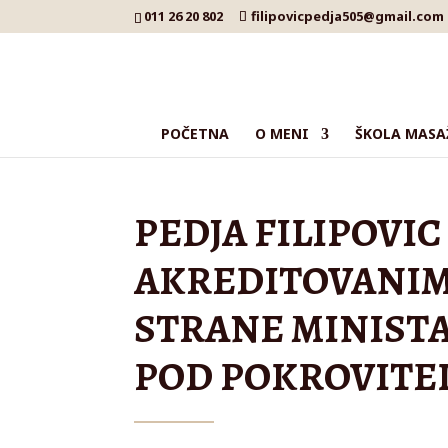
011 26 20 802
filipovicpedja505@gmail.com
POČETNA
O MENI
ŠKOLA MASA
PEDJA FILIPOVI
AKREDITOVANIM
STRANE MINISTA
POD POKROVITE