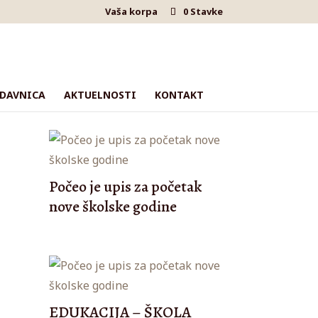
Vaša korpa
0 Stavke
DAVNICA
AKTUELNOSTI
KONTAKT
Počeo je upis za početak
nove školske godine
EDUKACIJA – ŠKOLA