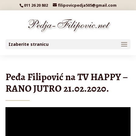
011 26 20 802
filipovicpedja505@gmail.com
Izaberite stranicu
Peđa Filipović na TV HAPPY –
RANO JUTRO 21.02.2020.