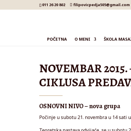
011 26 20 802
filipovicpedja505@gmail.com
POČETNA
O MENI
ŠKOLA MASA
NOVEMBAR 2015.
CIKLUSA PREDA
OSNOVNI NIVO – nova grupa
Počinje u subotu 21. novembra u 14 sati 
Teoretska nastava odvijaće se u subotu 2