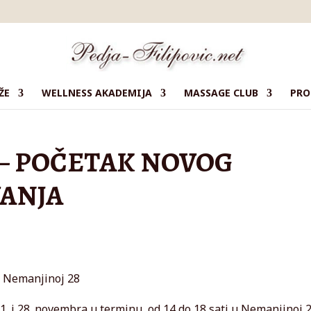
ŽE
WELLNESS AKADEMIJA
MASSAGE CLUB
PRO
 – POČETAK NOVOG
VANJA
u Nemanjinoj 28
1. i 28. novembra u terminu od 14 do 18 sati u Nemanjinoj 2