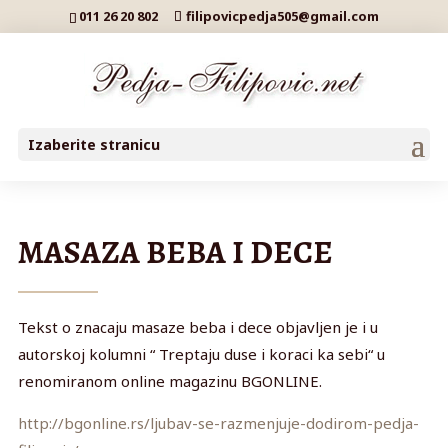
011 26 20 802
filipovicpedja505@gmail.com
Izaberite stranicu
MASAZA BEBA I DECE
Tekst o znacaju masaze beba i dece objavljen je i u
autorskoj kolumni “ Treptaju duse i koraci ka sebi“ u
renomiranom online magazinu BGONLINE.
http://bgonline.rs/ljubav-se-razmenjuje-dodirom-pedja-