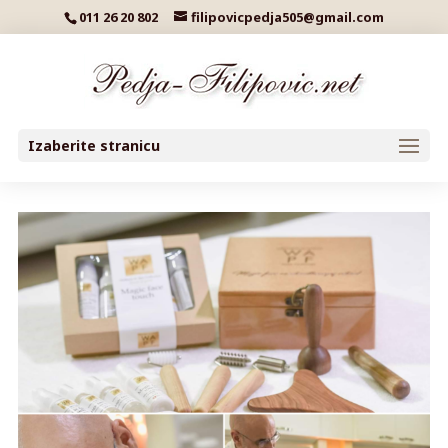
011 26 20 802
filipovicpedja505@gmail.com
Izaberite stranicu