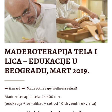
MADEROTERAPIJA TELA I
LICA – EDUKACIJE U
BEOGRADU, MART 2019.
➡️
11.mart
➡️
Maderotherapy wellness ritual
❗️
Maderoterapija tela 44.400 din.
(edukacija + sertifikat + set od 10 drvenih rekvizita)