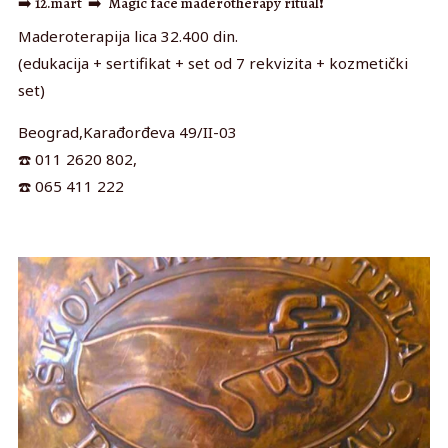
➡️
12.mart
➡️
Magic face maderotherapy ritual
❗️
Maderoterapija lica 32.400 din.
(edukacija + sertifikat + set od 7 rekvizita + kozmetički
set)
Beograd,Karađorđeva 49/II-03
☎️
011 2620 802,
☎️
065 411 222