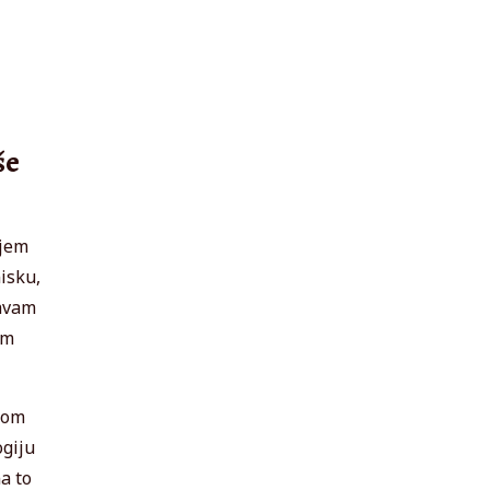
še
ojem
isku,
tavam
em
ijom
ogiju
a to