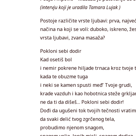
(intervju koji je uradila Tamara Lujak )
Postoje različite vrste ljubavi: prva, najv
načina na koji se voli: duboko, iskreno, žes
vrsta ljubavi, zvana masaža?
Pokloni sebi dodir
Kad osetiš bol
i nemir pokrene hiljade trnaca kroz tvoje t
kada te obuzme tuga
i neki se kamen spusti međ’ Tvoje grudi,
krade vazduh i kao hobotnica steže grklja
ne da ti da dišeš… Pokloni sebi dodir!
Dođi da ugušeni tok tvojih tečnosti vratim
da svaki delić tvog zgrčenog tela,
probudimo njenom snagom,
snagom volje, lepih misli, snagom dodira