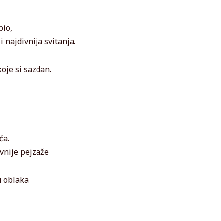
bio,
 najdivnija svitanja.
oje si sazdan.
ća.
ivnije pejzaže
u oblaka