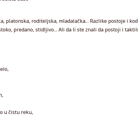
eća, platonska, roditeljska, mladalačka… Razlike postoje i kod
toko, predano, stidljivo… Ali da li ste znali da postoji i takti
elo,
n,
o u čistu reku,