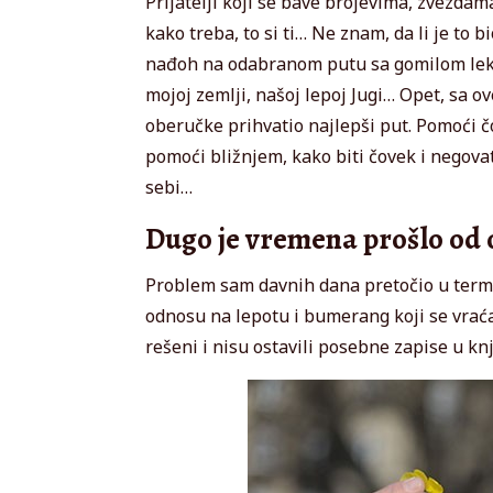
Prijatelji koji se bave brojevima, zvezdama 
kako treba, to si ti… Ne znam, da li je to
nađoh na odabranom putu sa gomilom lekc
mojoj zemlji, našoj lepoj Jugi… Opet, sa o
oberučke prihvatio najlepši put. Pomoći č
pomoći bližnjem, kako biti čovek i negovat
sebi…
Dugo je vremena prošlo od o
Problem sam davnih dana pretočio u termin 
odnosu na lepotu i bumerang koji se vrać
rešeni i nisu ostavili posebne zapise u knji