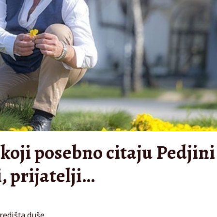
koji posebno citaju Pedjini
, prijatelji…
središta duše