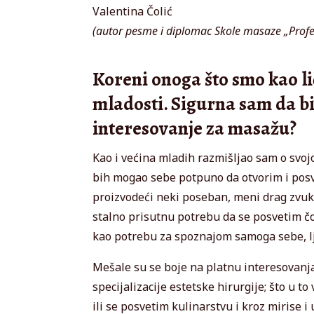
Valentina Čolić
(autor pesme i diplomac Skole masaze „Profe
Koreni onoga što smo kao li
mladosti. Sigurna sam da bi
interesovanje za masažu?
Kao i većina mladih razmišljao sam o svojo
bih mogao sebe potpuno da otvorim i posvet
proizvodeći neki poseban, meni drag zvuk k
stalno prisutnu potrebu da se posvetim č
kao potrebu za spoznajom samoga sebe, lj
Mešale su se boje na platnu interesovanja
specijalizacije estetske hirurgije; što u t
ili se posvetim kulinarstvu i kroz mirise i