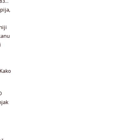
,83…
pija,
iji
rkanu
i
 Kako
D
njak