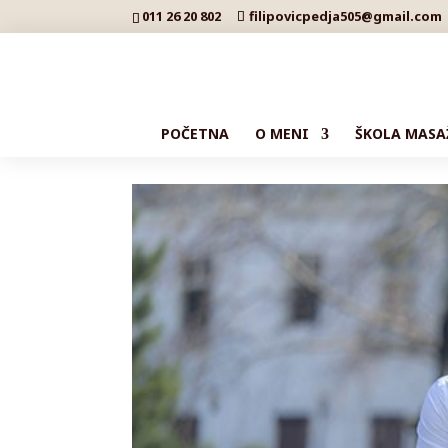
011 26 20 802
filipovicpedja505@gmail.com
POČETNA
O MENI
ŠKOLA MASA