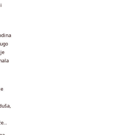
i
odina
dugo
je
mala
je
duša,
ože…