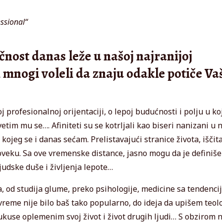
ssional“
čnost danas leže u našoj najranijoj
 mnogi voleli da znaju odakle potiče Va
j profesionalnoj orijentaciji, o lepoj budućnosti i polju u k
im mu se…. Afiniteti su se kotrljali kao biseri nanizani u n
ojeg se i danas sećam. Prelistavajući stranice života, išči
oveku. Sa ove vremenske distance, jasno mogu da je definiš
udske duše i življenja lepote…
, od studija glume, preko psihologije, medicine sa tendenc
o vreme nije bilo baš tako popularno, do ideja da upišem teol
 ukuse oplemenim svoj život i život drugih ljudi… S obzirom n