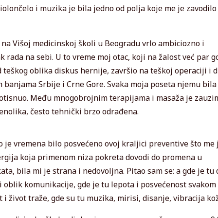
olončelo i muzika je bila jedno od polja koje me je zavodilo 
 na Višoj medicinskoj školi u Beogradu vrlo ambiciozno i
 rada na sebi. U to vreme moj otac, koji na žalost već par g
od teškog oblika diskus hernije, završio na teškoj operaciji i 
im banjama Srbije i Crne Gore. Svaka moja poseta njemu bila 
se otisnuo. Među mnogobrojnim terapijama i masaža je zauzi
renolika, često tehnički brzo odrađena.
o je vremena bilo posvećeno ovoj kraljici preventive što me 
ergija koja primenom niza pokreta dovodi do promena u
a, bila mi je strana i nedovoljna. Pitao sam se: a gde je tu 
iji oblik komunikacije, gde je tu lepota i posvećenost svakom
 i život traže, gde su tu muzika, mirisi, disanje, vibracija k