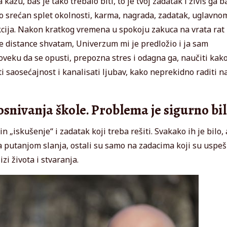
kažu, baš je tako trebalo biti, to je tvoj zadatak i živiš ga b
 bio srećan splet okolnosti, karma, nagrada, zadatak, uglavno
ija. Nakon kratkog vremena u spokoju zakuca na vrata rat
ve distance shvatam, Univerzum mi je predložio i ja sam
oveku da se opusti, prepozna stres i odagna ga, naučiti kak
i saosećajnost i kanalisati ljubav, kako neprekidno raditi n
snivanja škole. Problema je sigurno bil
„iskušenje“ i zadatak koji treba rešiti. Svakako ih je bilo, 
a putanjom slanja, ostali su samo na zadacima koji su uspe
zi života i stvaranja.