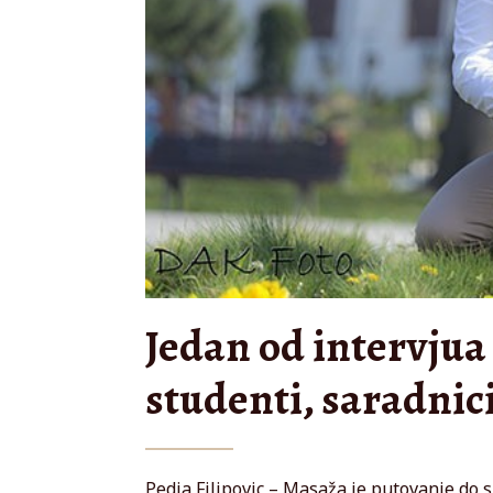
Jedan od intervjua 
studenti, saradnici
Pedja Filipovic – Masaža je putovanje do 