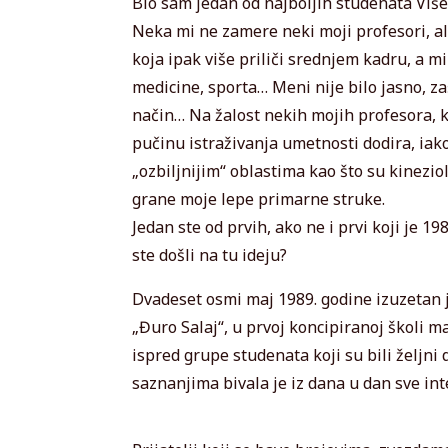
Bio sam jedan od najboljih studenata Vi
Neka mi ne zamere neki moji profesori, al
koja ipak više priliči srednjem kadru, a mi
medicine, sporta… Meni nije bilo jasno, za
način… Na žalost nekih mojih profesora, k
pučinu istraživanja umetnosti dodira, iako
„ozbiljnijim“ oblastima kao što su kineziol
grane moje lepe primarne struke.
Jedan ste od prvih, ako ne i prvi koji je 
ste došli na tu ideju?
Dvadeset osmi maj 1989. godine izuzetan
„Đuro Salaj“, u prvoj koncipiranoj školi 
ispred grupe studenata koji su bili željni
saznanjima bivala je iz dana u dan sve inte