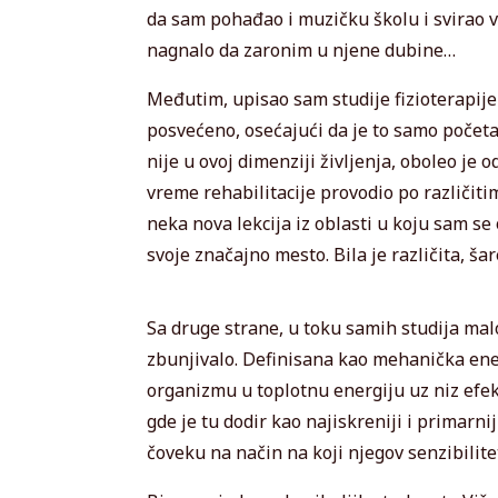
da sam pohađao i muzičku školu i svirao vi
nagnalo da zaronim u njene dubine…
Međutim, upisao sam studije fizioterapije
posvećeno, osećajući da je to samo početak
nije u ovoj dimenziji življenja, oboleo je 
vreme rehabilitacije provodio po različit
neka nova lekcija iz oblasti u koju sam 
svoje značajno mesto. Bila je različita, ša
Sa druge strane, u toku samih studija mal
zbunjivalo. Definisana kao mehanička en
organizmu u toplotnu energiju uz niz efekat
gde je tu dodir kao najiskreniji i primarn
čoveku na način na koji njegov senzibilitet