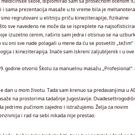
še medicinske škole, diplomirao sam sa prosečnom ocenom 9
i i sama prezentacija masaže u to vreme bila je mehanotera
 smo regrutovani u elitniju priču kineziterapije, fizikalne
što sve navedeno ne može da se ispreplete na najsofisticiran
oje izuzetno cenim, raširio sam jedra i otisnuo se na uzbu
 su oni sve nade polagali u mene da ću se posvetiti „težim“ 
ogija i kineziterapija. Inače sam iskreni zaljubljenik i u ove
1989. godine otvorio Školu za manuelnu masažu „Profesional“.
 je dan u mom životu. Tada sam krenuo sa predavanjima u A
masaže na prostorima tadašnje Jugoslavije. Dvadesettrogodiš
 da jedrimo pučinom zajedno i istražujemo. Želja za novim
nzivnija i rad na sebi nikada nije prestao.