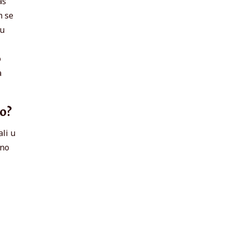
aš
m se
 u
o
a
o?
ali u
šno