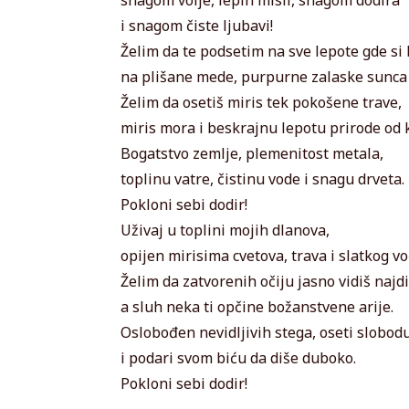
i snagom čiste ljubavi!
Želim da te podsetim na sve lepote gde si 
na plišane mede, purpurne zalaske sunca i
Želim da osetiš miris tek pokošene trave,
miris mora i beskrajnu lepotu prirode od k
Bogatstvo zemlje, plemenitost metala,
toplinu vatre, čistinu vode i snagu drveta.
Pokloni sebi dodir!
Uživaj u toplini mojih dlanova,
opijen mirisima cvetova, trava i slatkog vo
Želim da zatvorenih očiju jasno vidiš najd
a sluh neka ti opčine božanstvene arije.
Oslobođen nevidljivih stega, oseti slobod
i podari svom biću da diše duboko.
Pokloni sebi dodir!