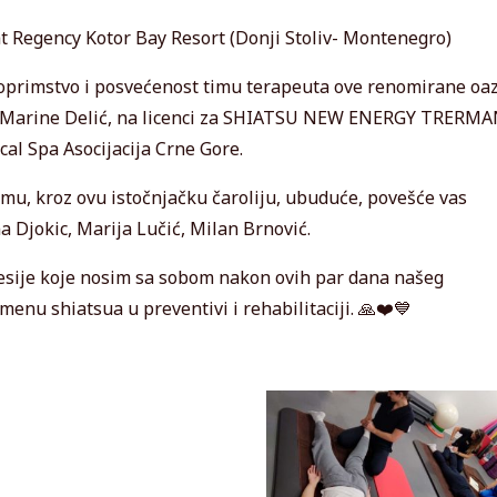
 Regency Kotor Bay Resort (Donji Stoliv- Montenegro)
toprimstvo i posvećenost timu terapeuta ove renomirane oa
Dr Marine Delić, na licenci za SHIATSU NEW ENERGY TRERM
cal Spa Asocijacija Crne Gore.
u, kroz ovu istočnjačku čaroliju, ubuduće, povešće vas
a Djokic, Marija Lučić, Milan Brnović.
esije koje nosim sa sobom nakon ovih par dana našeg
enu shiatsua u preventivi i rehabilitaciji. 🙏❤️💙