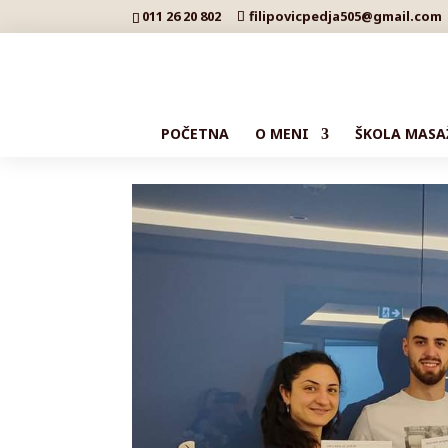
011 26 20 802
filipovicpedja505@gmail.com
POČETNA
O MENI
ŠKOLA MASA