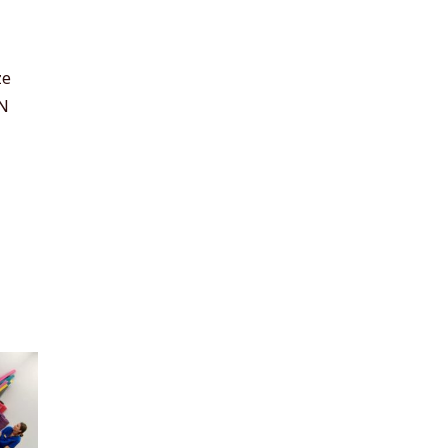
ze
AN