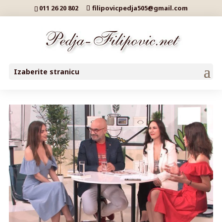
011 26 20 802
filipovicpedja505@gmail.com
Izaberite stranicu