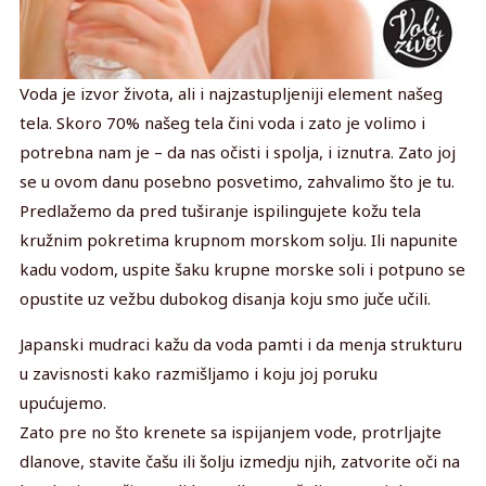
Voda je izvor života, ali i najzastupljeniji element našeg
tela. Skoro 70% našeg tela čini voda i zato je volimo i
potrebna nam je – da nas očisti i spolja, i iznutra. Zato joj
se u ovom danu posebno posvetimo, zahvalimo što je tu.
Predlažemo da pred tuširanje ispilingujete kožu tela
kružnim pokretima krupnom morskom solju. Ili napunite
kadu vodom, uspite šaku krupne morske soli i potpuno se
opustite uz vežbu dubokog disanja koju smo juče učili.
Japanski mudraci kažu da voda pamti i da menja strukturu
u zavisnosti kako razmišljamo i koju joj poruku
upućujemo.
Zato pre no što krenete sa ispijanjem vode, protrljajte
dlanove, stavite čašu ili šolju izmedju njih, zatvorite oči na