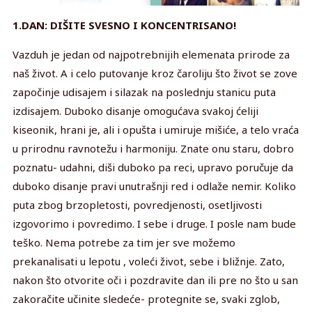
1.DAN: DIŠITE SVESNO I KONCENTRISANO!
Vazduh je jedan od najpotrebnijih elemenata prirode za
naš život. A i celo putovanje kroz čaroliju što život se zove
započinje udisajem i silazak na poslednju stanicu puta
izdisajem. Duboko disanje omogućava svakoj ćeliji
kiseonik, hrani je, ali i opušta i umiruje mišiće, a telo vraća
u prirodnu ravnotežu i harmoniju. Znate onu staru, dobro
poznatu- udahni, diši duboko pa reci, upravo poručuje da
duboko disanje pravi unutrašnji red i odlaže nemir. Koliko
puta zbog brzopletosti, povredjenosti, osetljivosti
izgovorimo i povredimo. I sebe i druge. I posle nam bude
teško. Nema potrebe za tim jer sve možemo
prekanalisati u lepotu , voleći život, sebe i bližnje. Zato,
nakon što otvorite oči i pozdravite dan ili pre no što u san
zakoračite učinite sledeće- protegnite se, svaki zglob,