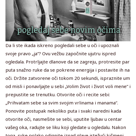
Da li ste ikada iskreno pogledali sebe u oči i upoznali
svoje pravo „ja“? Ovu vežbu započnite ujutru ispred
ogledala. Protrljajte dlanove da se zagreju, protresite par
puta snažno ruke da se pokrene energija i postavite ih na
oči. Držite zatvorene oči tokom 20 sekundi, ispraznite um
od misli i ponavljajte u sebi „Volim život i život voli mene“ i
prepustite se trenutku. Otvorite oči i recite sebi:
„Prihvatam sebe sa svim svojim vrlinama i manama“.
Ponovite postupak nekoliko puta i svaki naredni kada
otvorite oči, nasmešite se sebi, uputite ljubav u centar
vašeg oka, radujte se liku koji gledate u ogledalu. Nakon
toga, ruke polako odignite iznad glave istežući kičmeni