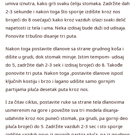
umiva iznutra, kako grli svaku ćeliju stomaka. Zadržite dah
2-3 sekunde i nakon toga što sporije izdišite kroz nos
brojeći do 8 osećajući kako kroz vazduh izlazi svaki delić
napetosti iz tela i uma. Neka izdisaj bude duži od udisaja.
Ponovite trbušno disanje tri puta.
Nakon toga postavite dlanove sa strane grudnog koša i
dišite u grudi, dok stomak miruje. Istim tempom- udisaj
do 5, zadržite dah 2-3 sek i izdisaj brojeći do 8. Takođe
ponovite tri puta. Nakon toga ,postavite dlanove ispod
ključnih kostiju i brzo i lagano udišite samo gornjim
partijama pluća desetak puta kroz nos.
I za čitav ciklus, postavite ruke sa strane tela dlanovima
usmerenim na gore i povežite sva tri modela disanja-
udahnite kroz nos puneći stomak, pa grudi, pa gornji deo
pluća brojeći do 5. Zadržite vazduh 2-3 sec i sto sporije
izdišite vazduh prvo iz gornjih partija pluća, pa iz grudnog