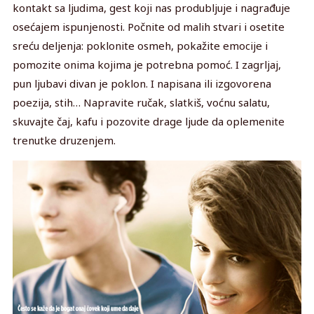
kontakt sa ljudima, gest koji nas produbljuje i nagrađuje
osećajem ispunjenosti. Počnite od malih stvari i osetite
sreću deljenja: poklonite osmeh, pokažite emocije i
pomozite onima kojima je potrebna pomoć. I zagrljaj,
pun ljubavi divan je poklon. I napisana ili izgovorena
poezija, stih… Napravite ručak, slatkiš, voćnu salatu,
skuvajte čaj, kafu i pozovite drage ljude da oplemenite
trenutke druzenjem.