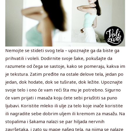
Nemojte se stideti svog tela – upoznajte ga da biste ga
prihvatili i voleli. Dodirnite svoje šake, pokušajte da
razumete od čega se sastoje, kako se pomeraju, kakva im
je tekstura. Zatim pređite na ostale delove tela, jedan po
jedan, dok hodate, dok se tuširate, dok ležite. Upoznajte
svoje telo i ono će vam reći šta mu je potrebno. Sigurno
će vam prijati i masaža koju ćete sebi priuštiti sa puno
ljubavi. Koristite mleko ili ulje za telo koje inače koristite
ili nagradite sebe dobrim uljem ili kremom za masažu. Na
stopalima i šakama nalazi se par hiljada nervnih
završetaka, i zato su mape našeg tela, na njima se nalaze