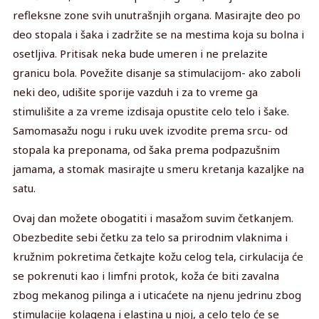
refleksne zone svih unutrašnjih organa. Masirajte deo po
deo stopala i šaka i zadržite se na mestima koja su bolna i
osetljiva. Pritisak neka bude umeren i ne prelazite
granicu bola. Povežite disanje sa stimulacijom- ako zaboli
neki deo, udišite sporije vazduh i za to vreme ga
stimulišite a za vreme izdisaja opustite celo telo i šake.
Samomasažu nogu i ruku uvek izvodite prema srcu- od
stopala ka preponama, od šaka prema podpazušnim
jamama, a stomak masirajte u smeru kretanja kazaljke na
satu.
Ovaj dan možete obogatiti i masažom suvim četkanjem.
Obezbedite sebi četku za telo sa prirodnim vlaknima i
kružnim pokretima četkajte kožu celog tela, cirkulacija će
se pokrenuti kao i limfni protok, koža će biti zavalna
zbog mekanog pilinga a i uticaćete na njenu jedrinu zbog
stimulacije kolagena i elastina u njoj, a celo telo će se