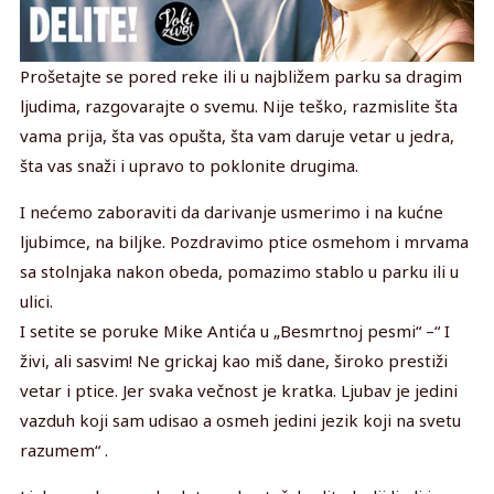
Prošetajte se pored reke ili u najbližem parku sa dragim
ljudima, razgovarajte o svemu. Nije teško, razmislite šta
vama prija, šta vas opušta, šta vam daruje vetar u jedra,
šta vas snaži i upravo to poklonite drugima.
I nećemo zaboraviti da darivanje usmerimo i na kućne
ljubimce, na biljke. Pozdravimo ptice osmehom i mrvama
sa stolnjaka nakon obeda, pomazimo stablo u parku ili u
ulici.
I setite se poruke Mike Antića u „Besmrtnoj pesmi“ –“ I
živi, ali sasvim! Ne grickaj kao miš dane, široko prestiži
vetar i ptice. Jer svaka večnost je kratka. Ljubav je jedini
vazduh koji sam udisao a osmeh jedini jezik koji na svetu
razumem“ .