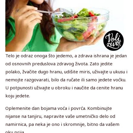
Telo je odraz onoga što jedemo, a zdrava ishrana je jedan
od osnovnih preduslova zdravog života. Zato jedite
polako, žvačite dugo hranu, udišite miris, uživajte u ukusu i
nemojte razgovarati, bilo da ručate ili samo jedete voćku.
U potpunosti uživajte u obroku i naučite da cenite hranu
koju jedete.
Oplemenite dan bojama voća i povrća. Kombinujte
nijanse na tanjiru, napravite vaše umetničko delo od
namirnica, pa neka je ono i skromnije, bitno da vašem
oku prija.