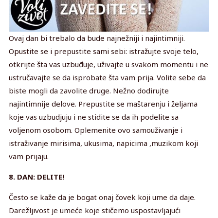
Ovaj dan bi trebalo da bude najnežniji i najintimniji.
Opustite se i prepustite sami sebi: istražujte svoje telo,
otkrijte šta vas uzbuđuje, uživajte u svakom momentu i ne
ustručavajte se da isprobate šta vam prija. Volite sebe da
biste mogli da zavolite druge. Nežno dodirujte
najintimnije delove. Prepustite se maštarenju i željama
koje vas uzbudjuju i ne stidite se da ih podelite sa
voljenom osobom. Oplemenite ovo samouživanje i
istraživanje mirisima, ukusima, napicima ,muzikom koji
vam prijaju.
8. DAN: DELITE!
Često se kaže da je bogat onaj čovek koji ume da daje.
Darežljivost je umeće koje stičemo uspostavljajući