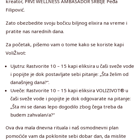
kreator, PRVI WELLNESS AMBASADOR SRBIJE Peđa
Filipović.
Zato obezbedite svoju bočicu biljnog elixira na vreme i
pratite nas narednih dana.
Za početak, pišemo vam o tome kako se koriste kapi
VoliŽivot:
Ujutru: Rastvorite 10 – 15 kapi eliksira u čaši sveže vode
i popijte je dok postavljate sebi pitanje: „Šta želim od
današnjeg dana?“.
Uveče: Rastvorite 10 – 15 kapi eliksira VOLIZIVOT® u
čaši sveže vode i popijte je dok odgovarate na pitanje:
„Šta mi se danas lepo dogodilo zbog čega treba da
budem zahvalan/a?“
Ova dva mala dnevna rituala i naš osmodnevni plan
pomoćiće vam da poklonite sebi dobar dan, da mislite