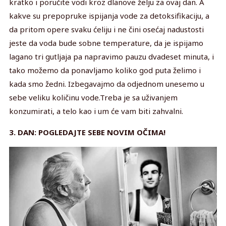
kratko i poručite vodi kroz dlanove želju za ovaj dan. A
kakve su prepopruke ispijanja vode za detoksifikaciju, a
da pritom opere svaku ćeliju i ne čini osećaj nadustosti
jeste da voda bude sobne temperature, da je ispijamo
lagano tri gutljaja pa napravimo pauzu dvadeset minuta, i
tako možemo da ponavljamo koliko god puta želimo i
kada smo žedni. Izbegavajmo da odjednom unesemo u
sebe veliku količinu vode.Treba je sa uživanjem
konzumirati, a telo kao i um će vam biti zahvalni.
3. DAN: POGLEDAJTE SEBE NOVIM OČIMA!