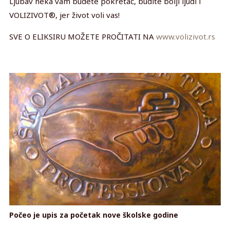
Ljubav neka vam budete pokretač, budite bolji ljudi i
VOLIZIVOT®, jer život voli vas!
SVE O ELIKSIRU MOŽETE PROČITATI NA
www.volizivot.rs
Počeo je upis za početak nove školske godine