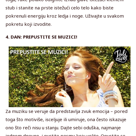
stub i stanite na prste istežući celo telo kako biste
pokrenuli energiju kroz ledja i noge. Uživajte u svakom
pokretu koji izvodite.
4. DAN: PREPUSTITE SE MUZICI!
Za muziku se veruje da predstavlja zvuk emocija – pored
toga što motiviše, isceljuje ili umiruje, ona često iskazuje
ono što reči nisu u stanju. Dajte sebi oduška, najmanje
jednom dnevno, i pustite pesmu koju volite. Opustite se,