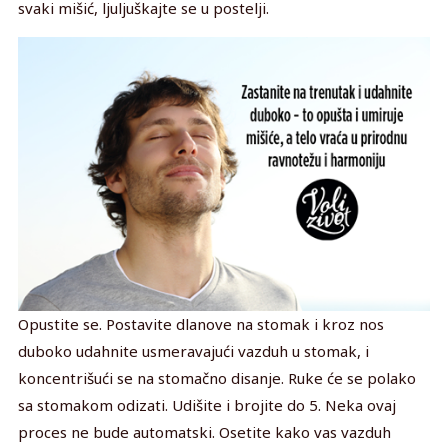
svaki mišić, ljuljuškajte se u postelji.
Opustite se. Postavite dlanove na stomak i kroz nos
duboko udahnite usmeravajući vazduh u stomak, i
koncentrišući se na stomačno disanje. Ruke će se polako
sa stomakom odizati. Udišite i brojite do 5. Neka ovaj
proces ne bude automatski. Osetite kako vas vazduh