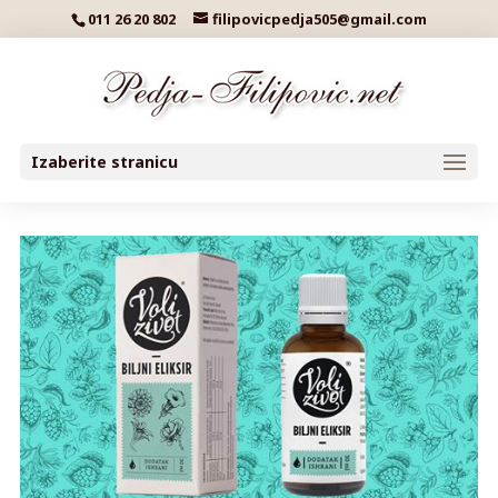
011 26 20 802
filipovicpedja505@gmail.com
Izaberite stranicu