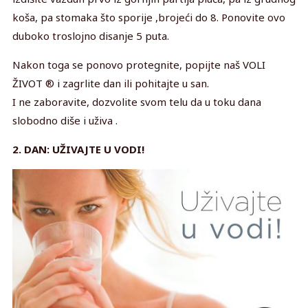
koša, pa stomaka što sporije ,brojeći do 8. Ponovite ovo
duboko troslojno disanje 5 puta.
Nakon toga se ponovo protegnite, popijte naš VOLI
ŽIVOT ® i zagrlite dan ili pohitajte u san.
I ne zaboravite, dozvolite svom telu da u toku dana
slobodno diše i uživa .
2. DAN: UŽIVAJTE U VODI!