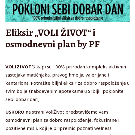
Eliksir „VOLI ŽIVOT“ i
osmodnevni plan by PF
VOLIZIVOT®
kapi su 100% prirodan kompleks aktivnih
sastojaka matičnjaka, pravog hmelja, valerijane i
kantariona. Potražite biljni eliksir za dobro raspoloženje u
svim bolje snabdevenim apotekama u Srbiji i poklonite
sebi dobar dan
!
USKORO
na strani VoliŽivot predstavićemo vam
osmodnevni plan za dobro raspoloženje, fokusirane i
pozitivne misli, koji je pripremio poznati welness