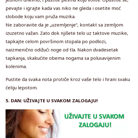
pevajte i igrajte kada vas niko ne gleda i osetite moć
slobode koju vam pruža muzika.
Ne zaboravite da je „uzemljenje“, kontakt sa zemljom
izuzetno važan. Zato dok njišete telo uz taktove muzike,
tapkajte celom površinom stopala po podlozi,
naizmenično odižući noge od tla. Nakon dvadesetak
tapkanja, skakućite obema nogama sa polusavijenim
kolenima.
Pustite da svaka nota protiče kroz vaše telo i hrani svaku
ćeliju lepotom.
5. DAN: UŽIVAJTE U SVAKOM ZALOGAJU!