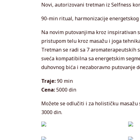
Novi, autorizovani tretman iz Selfness k
90-min ritual, harmonizacije energetskog
Na novim putovanjima kroz inspirativan s
pristupom telu kroz masažu i joga tehnik
Tretman se radi sa 7 aromaterapeutskih sv
sveća kompatibilna sa energetskim segme
duhovnog bića i nezaboravno putovanje do
Traje:
90 min
Cena:
5000 din
Možete se odlučiti i za holističku masažu
3000 din.