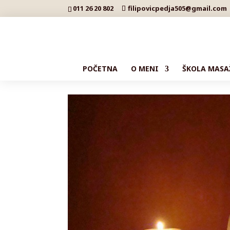
011 26 20 802
filipovicpedja505@gmail.com
POČETNA
O MENI
ŠKOLA MASA