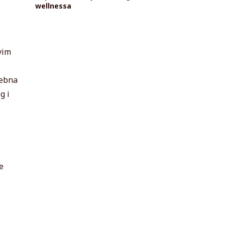
wellnessa
vim
sebna
g i
e