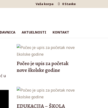
Vaša korpa
0 Stavke
DAVNICA
AKTUELNOSTI
KONTAKT
Počeo je upis za početak
nove školske godine
ić u
EDUKACIJA – ŠKOLA