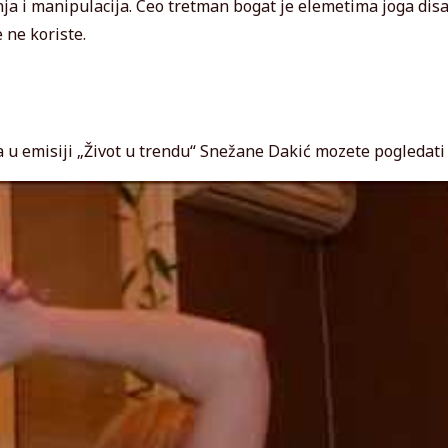
nja i manipulacija. Ceo tretman bogat je elemetima joga disa
 ne koriste.
 u emisiji „Život u trendu“ Snežane Dakić mozete pogledati