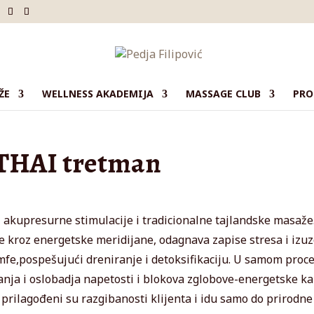
ŽE
WELLNESS AKADEMIJA
MASSAGE CLUB
PRO
-THAI tretman
 akupresurne stimulacije i tradicionalne tajlandske masaže
e kroz energetske meridijane, odagnava zapise stresa i izu
limfe,pospešujući dreniranje i detoksifikaciju. U samom proc
anja i oslobadja napetosti i blokova zglobove-energetske ka
i prilagođeni su razgibanosti klijenta i idu samo do prirodne