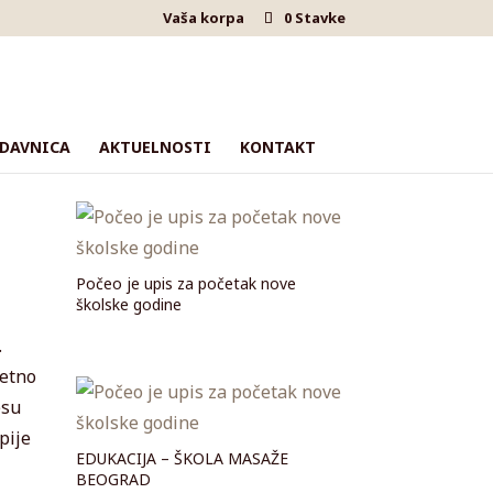
Vaša korpa
0 Stavke
DAVNICA
AKTUELNOSTI
KONTAKT
Počeo je upis za početak nove
školske godine
.
zetno
esu
pije
EDUKACIJA – ŠKOLA MASAŽE
BEOGRAD