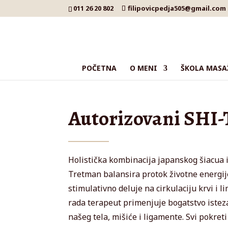
011 26 20 802
filipovicpedja505@gmail.com
POČETNA
O MENI
ŠKOLA MASA
Autorizovani SHI
Holistička kombinacija japanskog šiacua i
Tretman balansira protok životne energij
stimulativno deluje na cirkulaciju krvi i 
rada terapeut primenjuje bogatstvo istez
našeg tela, mišiće i ligamente. Svi pokret