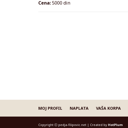
Cena:
5000 din
MOJ PROFIL
NAPLATA
VAŠA KORPA
Copyright ⓒ pedja-filipovic.net | Created by
HotPlum