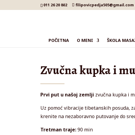
011 26 20 802
filipovicpedja505@gmail.com
POČETNA
O MENI
ŠKOLA MASA
Zvučna kupka i m
Prvi put u našoj zemlji
zvučna kupka i m
Uz pomoć vibracije tibetanskih posuda, z
krenite na nezaboravno putovanje do sred
Tretman traje:
90 min