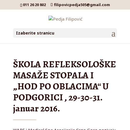
011 26 20 802
filipovicpedja505@gmail.com
Izaberite stranicu
ŠKOLA REFLEKSOLOŠKE
MASAŽE STOPALA I
„HOD PO OBLACIMA“ U
PODGORICI , 29-30-31.
januar 2016.
WAPF i Medical Spa Asocijacija Crne Gore pozivaju