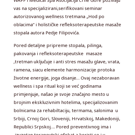
vas na specijalizirani,serifikovani seminar
autorizovanog wellness tretmana „Hod po
oblacima“ i holističke refleksoterapeutske masaže
stopala autora Pedje Filipovića.
Pored detaljne pripreme stopala, pilinga,
pakovanja i refleksoterapeutske masaze
,tretman uključuje i anti stres masažu glave, vrata,
ramena, siacu elemente harmonizacije protoka
životne energije, joga disanje… Ovaj nezaboravan
wellness i spa ritual koji se već godinama
primjenjuje, našao je svoje značajno mesto u
brojnim ekskluzivnim hotelima, specijalizovanim
bolnicama za rehabiltaciju, termama, salonima u
Srbiji, Crnoj Gori, Sloveniji, Hrvatskoj, Makedoniji,
Republici Srpskoj…. Pored preventivnog ima i
izuzetan terapeutski efekat a koristi se i u