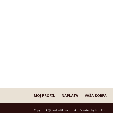
MOJ PROFIL
NAPLATA
VAŠA KORPA
Copyright ⓒ pedja-filipovic.net | Created by
HotPlum