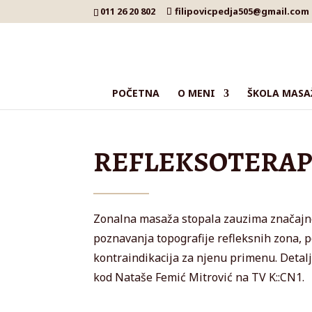
011 26 20 802
filipovicpedja505@gmail.com
POČETNA
O MENI
ŠKOLA MASA
REFLEKSOTERAP
Zonalna masaža stopala zauzima značajno
poznavanja topografije refleksnih zona, p
kontraindikacija za njenu primenu. Deta
kod Nataše Femić Mitrović na TV K::CN1.