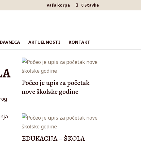
Vaša korpa
0 Stavke
DAVNICA
AKTUELNOSTI
KONTAKT
LA
Počeo je upis za početak
nove školske godine
rog
I
anja
EDUKACIJA – ŠKOLA