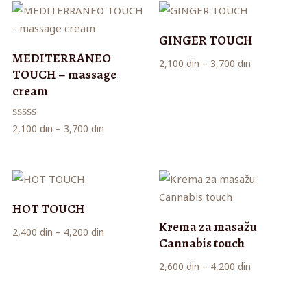
2,100 din
do
do
3,700 din
GINGER TOUCH
3,700 din
MEDITERRANEO
Raspon
2,100
din
–
3,700
din
TOUCH – massage
cena:
cream
od
2,100 din
Ocenjeno
Raspon
2,100
din
–
3,700
din
do
5.00
od 5
cena:
3,700 din
od
2,100 din
do
HOT TOUCH
3,700 din
Krema za masažu
Raspon
2,400
din
–
4,200
din
Cannabis touch
cena:
Raspon
2,600
din
–
4,200
din
od
cena:
2,400 din
od
do