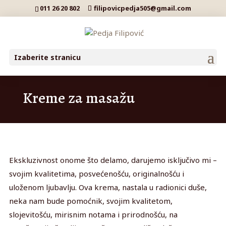
011 26 20 802
filipovicpedja505@gmail.com
Izaberite stranicu
Kreme za masažu
Ekskluzivnost onome što delamo, darujemo isključivo mi –
svojim kvalitetima, posvećenošću, originalnošću i
uloženom ljubavlju. Ova krema, nastala u radionici duše,
neka nam bude pomoćnik, svojim kvalitetom,
slojevitošću, mirisnim notama i prirodnošću, na