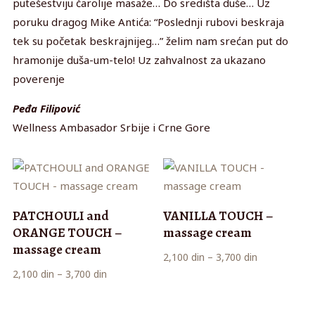
putešestviju čarolije masaže… Do središta duše… Uz
poruku dragog Mike Antića: “Poslednji rubovi beskraja
tek su početak beskrajnijeg…” želim nam srećan put do
hramonije duša-um-telo! Uz zahvalnost za ukazano
poverenje
Peđa Filipović
Wellness Ambasador Srbije i Crne Gore
PATCHOULI and
VANILLA TOUCH –
ORANGE TOUCH –
massage cream
massage cream
Raspon
2,100
din
–
3,700
din
Raspon
2,100
din
–
3,700
din
cena:
cena:
od
od
2,100 din