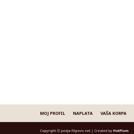
MOJ PROFIL
NAPLATA
VAŠA KORPA
Copyright ⓒ pedja-filipovic.net | Created by
HotPlum