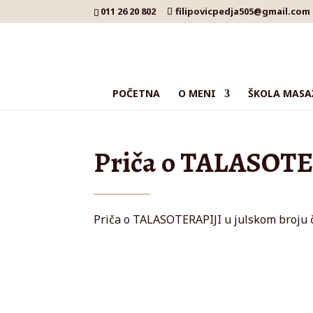
011 26 20 802
filipovicpedja505@gmail.com
POČETNA
O MENI
ŠKOLA MASA
Priča o TALASOTE
Priča o TALASOTERAPIJI u julskom broju