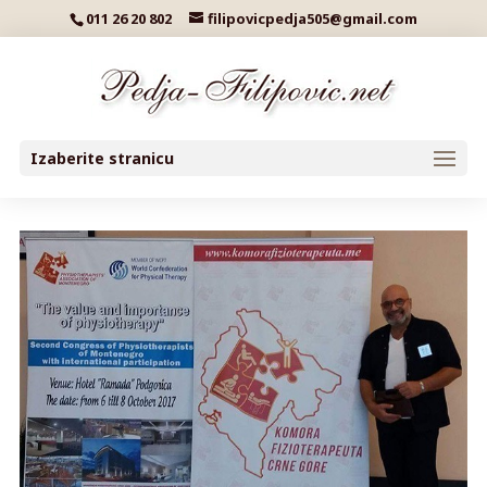
011 26 20 802
filipovicpedja505@gmail.com
Izaberite stranicu