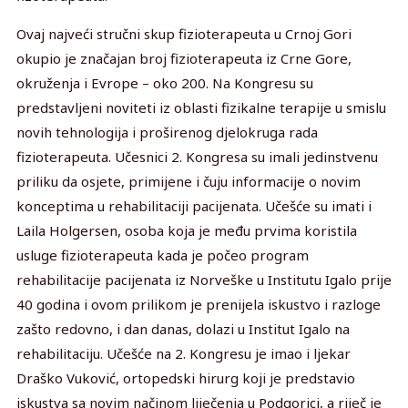
Ovaj najveći stručni skup fizioterapeuta u Crnoj Gori
okupio je značajan broj fizioterapeuta iz Crne Gore,
okruženja i Evrope – oko 200. Na Kongresu su
predstavljeni noviteti iz oblasti fizikalne terapije u smislu
novih tehnologija i proširenog djelokruga rada
fizioterapeuta. Učesnici 2. Kongresa su imali jedinstvenu
priliku da osjete, primijene i čuju informacije o novim
konceptima u rehabilitaciji pacijenata. Učešće su imati i
Laila Holgersen, osoba koja je među prvima koristila
usluge fizioterapeuta kada je počeo program
rehabilitacije pacijenata iz Norveške u Institutu Igalo prije
40 godina i ovom prilikom je prenijela iskustvo i razloge
zašto redovno, i dan danas, dolazi u Institut Igalo na
rehabilitaciju. Učešće na 2. Kongresu je imao i ljekar
Draško Vuković, ortopedski hirurg koji je predstavio
iskustva sa novim načinom liječenja u Podgorici, a riječ je