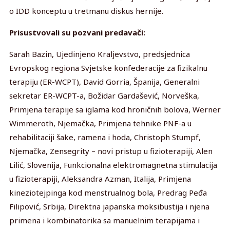
o IDD konceptu u tretmanu diskus hernije.
Prisustvovali su pozvani predavači:
Sarah Bazin, Ujedinjeno Kraljevstvo, predsjednica
Evropskog regiona Svjetske konfederacije za fizikalnu
terapiju (ER-WCPT), David Gorria, Španija, Generalni
sekretar ER-WCPT-a, Božidar Gardašević, Norveška,
Primjena terapije sa iglama kod hroničnih bolova, Werner
Wimmeroth, Njemačka, Primjena tehnike PNF-a u
rehabilitaciji šake, ramena i hoda, Christoph Stumpf,
Njemačka, Zensegrity – novi pristup u fizioterapiji, Alen
Lilić, Slovenija, Funkcionalna elektromagnetna stimulacija
u fizioterapiji, Aleksandra Azman, Italija, Primjena
kineziotejpinga kod menstrualnog bola, Predrag Peđa
Filipović, Srbija, Direktna japanska moksibustija i njena
primena i kombinatorika sa manuelnim terapijama i