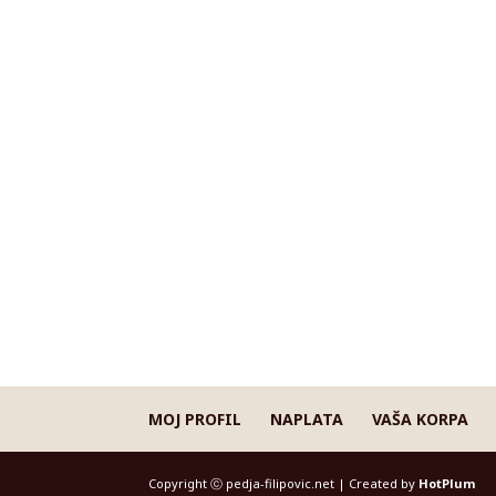
MOJ PROFIL
NAPLATA
VAŠA KORPA
Copyright ⓒ pedja-filipovic.net | Created by
HotPlum