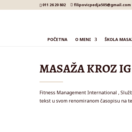
011 26 20 802
filipovicpedja505@gmail.com
POČETNA
O MENI
ŠKOLA MASA
MASAŽA KROZ IG
Fitness Management International , Službe
tekst u svom renomiranom časopisu na t