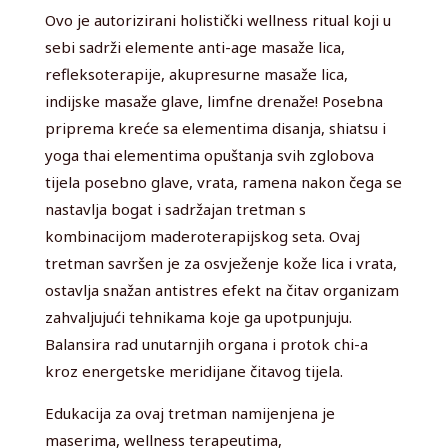
Ovo je autorizirani holistički wellness ritual koji u
sebi sadrži elemente anti-age masaže lica,
refleksoterapije, akupresurne masaže lica,
indijske masaže glave, limfne drenaže! Posebna
priprema kreće sa elementima disanja, shiatsu i
yoga thai elementima opuštanja svih zglobova
tijela posebno glave, vrata, ramena nakon čega se
nastavlja bogat i sadržajan tretman s
kombinacijom maderoterapijskog seta. Ovaj
tretman savršen je za osvježenje kože lica i vrata,
ostavlja snažan antistres efekt na čitav organizam
zahvaljujući tehnikama koje ga upotpunjuju.
Balansira rad unutarnjih organa i protok chi-a
kroz energetske meridijane čitavog tijela.
Edukacija za ovaj tretman namijenjena je
maserima, wellness terapeutima,