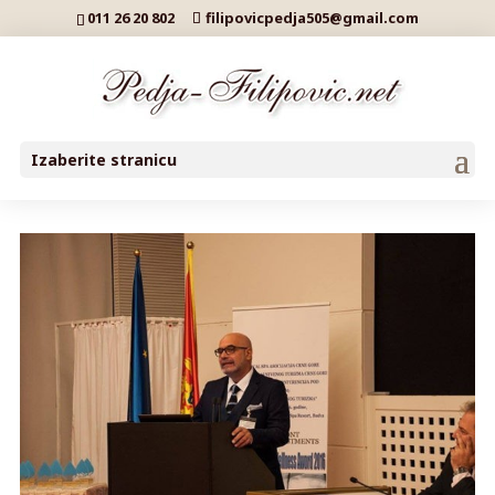
011 26 20 802
filipovicpedja505@gmail.com
Izaberite stranicu