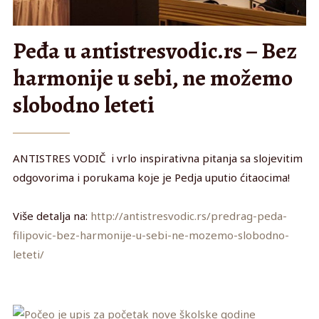
Peđa u antistresvodic.rs – Bez
harmonije u sebi, ne možemo
slobodno leteti
ANTISTRES VODIČ i vrlo inspirativna pitanja sa slojevitim
odgovorima i porukama koje je Pedja uputio ćitaocima!
Više detalja na:
http://antistresvodic.rs/predrag-peda-
filipovic-bez-harmonije-u-sebi-ne-mozemo-slobodno-
leteti/